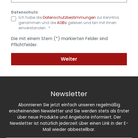
Datenschutz
Ich habe die
Datenschutzbestimmungen
zur Kenntnis
genommen und die
AGBs
gelesen und bin mit ihnen
einverstanden.. *
Die mit einem Stern (*) markierten Felder sind
Pflichtfelder.
Weiter
Newsletter
Abonnieren Sie jetzt einfach unseren regelmäßig
erscheinenden Newsletter und Sie werden stets als Erster
über neue Produkte und Angebote informiert. Der
Newsletter ist natürlich jederzeit über einen Link in der E-
Mail wieder abbestellbar.