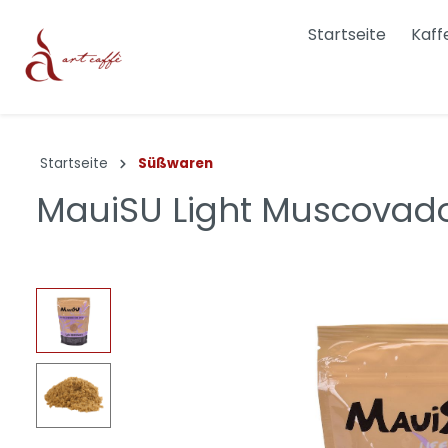
Startseite
Kaff
Dolce & Gabbana
Bialett
Startseite
Süßwaren
Joefrex
Cheme
MauiSU Light Muscovad