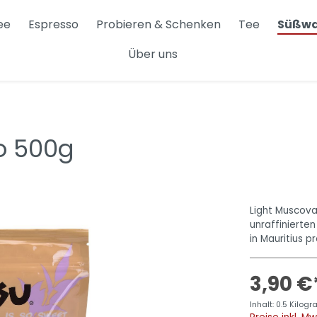
ee
Espresso
Probieren & Schenken
Tee
Süßwa
Über uns
i
Hario Buono
x
Sonstiges
o 500g
Light Muscova
unraffinierten
in Mauritius p
3,90 €
Inhalt:
0.5 Kilo