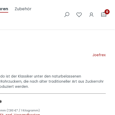
ren
Zubehör
0
Nostalgic Art
Joefrex
do ist der Klassiker unter den naturbelassenen
 Rohrzuckern, die nach alter traditioneller Art aus Zuckerrohr
roduziert werden.
*
gramm
(7,80 €* / 1 Kilogramm)