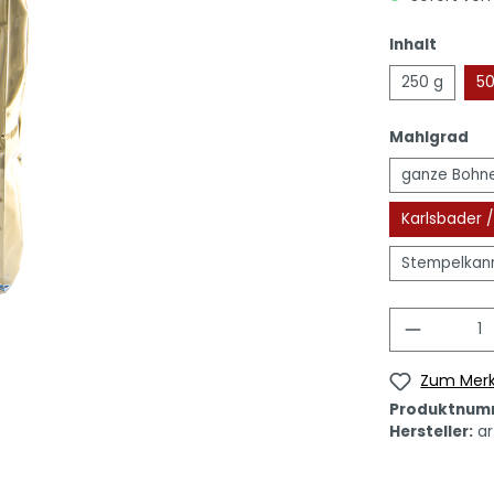
Inhalt
250 g
50
Mahlgrad
ganze Bohn
Karlsbader 
Stempelkann
Zum Merk
Produktnum
Hersteller:
ar