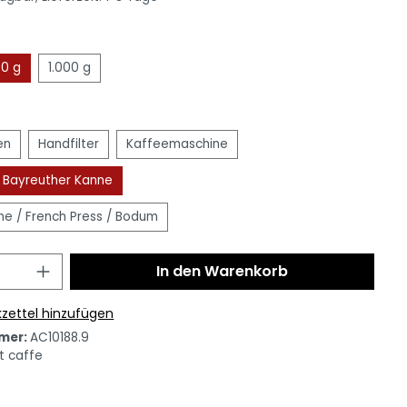
0 g
1.000 g
en
Handfilter
Kaffeemaschine
/ Bayreuther Kanne
e / French Press / Bodum
In den Warenkorb
zettel hinzufügen
mer:
AC10188.9
t caffe