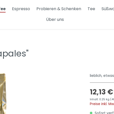
fee
Espresso
Probieren & Schenken
Tee
Süßw
Über uns
i
Hario Buono
x
Sonstiges
apales"
lieblich, etwa
12,13 €
Inhalt:
0.25 kg
(4
Preise inkl. M
Sofort verf