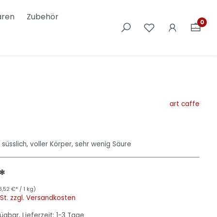
aren
Zubehör
0
Nostalgic Art
art caffe
s süsslich, voller Körper, sehr wenig Säure
*
8,52 €* / 1 kg)
wSt. zzgl. Versandkosten
ügbar, Lieferzeit: 1-3 Tage