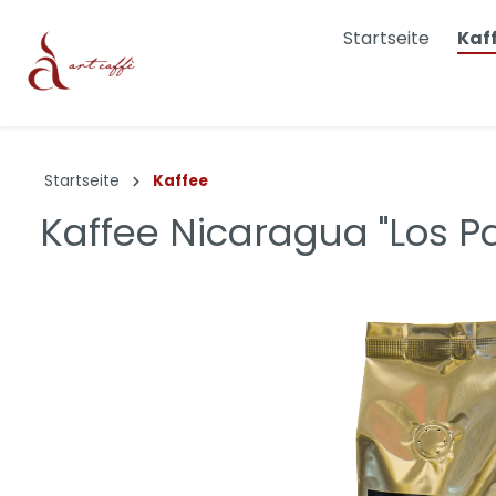
Startseite
Kaf
Dolce & Gabbana
Bialett
Startseite
Kaffee
Joefrex
Cheme
Kaffee Nicaragua "Los P