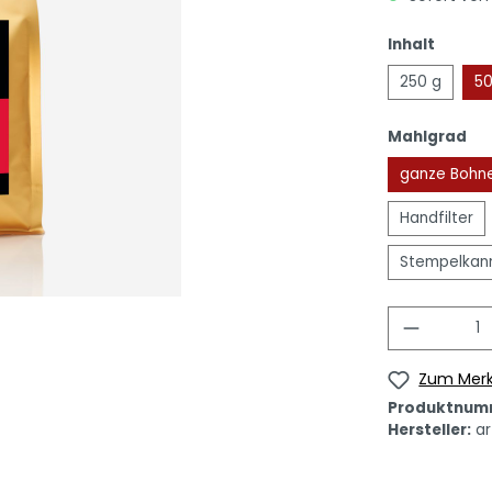
Inhalt
250 g
50
Mahlgrad
ganze Bohn
Handfilter
Stempelkann
Zum Merk
Produktnum
Hersteller:
ar