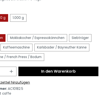
0 g
1.000 g
en
Mokkakocher / Espressokännchen
Siebträger
Kaffeemaschine
Karlsbader / Bayreuther Kanne
e / French Press / Bodum
In den Warenkorb
zettel hinzufügen
mer:
AC10182.5
t caffe