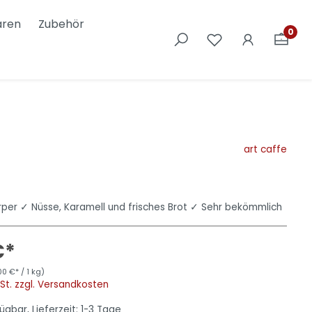
aren
Zubehör
0
Nostalgic Art
art caffe
rper ✓ Nüsse, Karamell und frisches Brot ✓ Sehr bekömmlich
€*
00 €* / 1 kg)
wSt. zzgl. Versandkosten
ügbar, Lieferzeit: 1-3 Tage