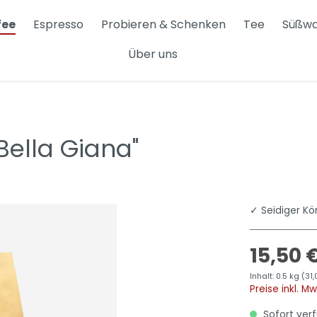
fee
Espresso
Probieren & Schenken
Tee
Süßw
Über uns
i
Hario Buono
x
Sonstiges
Bella Giana"
✓ Seidiger Kö
15,50 
Inhalt:
0.5 kg
(31,
Preise inkl. M
Sofort verf