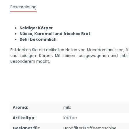
Beschreibung
Seidiger Körper
Nüsse, Karamell und frisches Brot
Sehr bekömmlich
Entdecken Sie die delikaten Noten von Macadamianüssen, fri
und seidigem Körper. Mit seinem ausgewogenen und lieb
Besonderem macht.
Aroma:
mild
Artikeltyp:
Kaffee
Geeignet für:
Handfilter/Kaffeemaschine