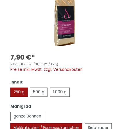
7,90 €*
Inhalt:
0.25 kg
(31,60 €* / 1 kg)
Preise inkl. MwSt. zzgl. Versandkosten
Inhalt
250 g
500 g
1.000 g
Mahlgrad
ganze Bohnen
Mokkakocher / Espressokännchen
Siebträger