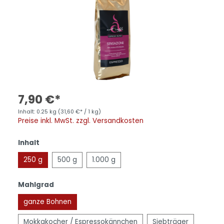
7,90 €*
Inhalt:
0.25 kg
(31,60 €* / 1 kg)
Preise inkl. MwSt. zzgl. Versandkosten
Inhalt
250 g
500 g
1.000 g
Mahlgrad
ganze Bohnen
Mokkakocher / Espressokännchen
Siebträger