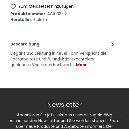
Zum Merkzettel hinzufügen
Produktnummer:
AC10338.2
Hersteller:
Bialetti
Beschreibung
Eleganz und Leistung in neuer Form verspricht die
überarbeitete und für Induktionskochfelder
geeignete Venus aus hochwerti…
Mehr
Newsletter
Abonnieren Sie jetzt einfach unseren regelmäßig
erscheinenden Newsletter und Sie werden stets als Erster
über neue Produkte und Angebote informiert. Der