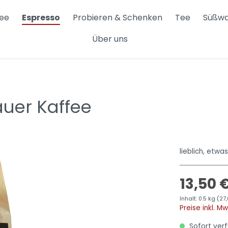
fee
Espresso
Probieren & Schenken
Tee
Süßwa
Über uns
i
Hario Buono
x
Sonstiges
uer Kaffee
lieblich, etwa
13,50 
Inhalt:
0.5 kg
(27,
Preise inkl. M
Sofort verf