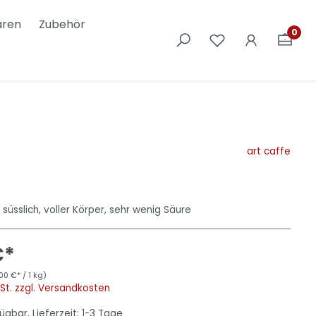
ren
Zubehör
0
Nostalgic Art
art caffe
s süsslich, voller Körper, sehr wenig Säure
€*
00 €* / 1 kg)
wSt. zzgl. Versandkosten
ügbar, Lieferzeit: 1-3 Tage