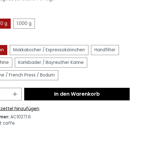
0 g
1.000 g
en
Mokkakocher / Espressokännchen
Handfilter
hine
Karlsbader / Bayreuther Kanne
e / French Press / Bodum
In den Warenkorb
zettel hinzufügen
mer:
AC10271.6
t caffe