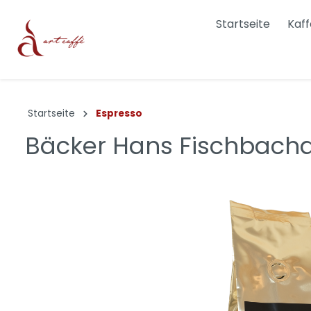
Startseite
Kaf
Dolce & Gabbana
Bialett
Startseite
Espresso
Joefrex
Cheme
Bäcker Hans Fischbacha