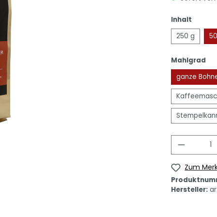
Inhalt
250 g
50
Mahlgrad
ganze Bohn
Kaffeemasc
Stempelkann
Zum Merk
Produktnum
Hersteller:
ar